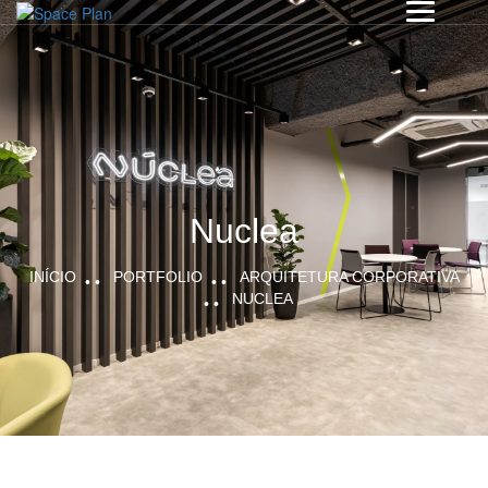
Nuclea
INÍCIO
PORTFOLIO
ARQUITETURA CORPORATIVA
NUCLEA