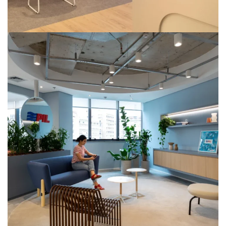
Uniocean Pil
ARQUITETURA CORPORATIVA